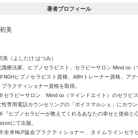
著者プロフィール
 初美
初美（よしたけ はつみ）
意識療法家。ヒプノセラピスト。セラピーサロン Mind ∞
5年NGHヒプノセラピスト資格、ABHトレーナー資格、アク
・プラクティショナー資格を取得。
16年セラピーサロン Mind ∞（マインドエイト）のセラ
女性専用電話カウンセリングの「ボイスマルシェ」にカウン
17年『ヒプノセラピーが教えてくれるあなたの幸せと使命と
azonにて出版。
20年全米NLP協会プラクティショナー、タイムラインセラ