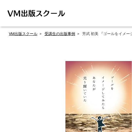
VM出版スクール
受講生の出版事例
芳武 初美 『ゴールをイメ