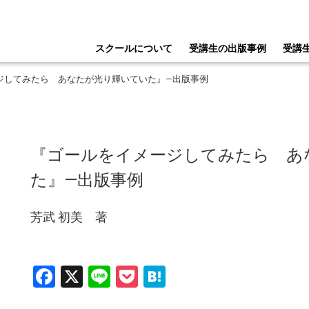
スクールについて
受講生の出版事例
受講
ージしてみたら あなたが光り輝いていた』―出版事例
『ゴールをイメージしてみたら あ
た』―出版事例
芳武 初美 著
Facebook
X
Line
Pocket
Hatena