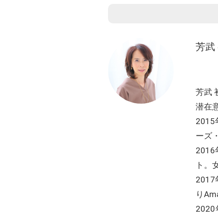
芳武
芳武 
潜在
201
ーズ
20
ト。
20
りAm
20