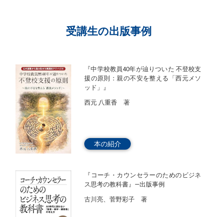
受講生の出版事例
『中学校教員40年が辿りついた 不登校支
援の原則：親の不安を整える「西元メソ
ッド」』
西元 八重香 著
本の紹介
『コーチ・カウンセラーのためのビジネ
ス思考の教科書』―出版事例
古川亮、菅野彩子 著