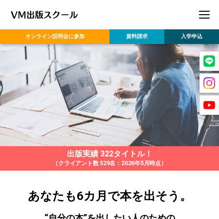
オンライン
説明会に参加
資料請求
入学申込
出版実績 322タイトル！
（クライアント数 529名：2026年5月時点）
あなたも6カ月で本を出そう。
“自分の本”を出したい人のための