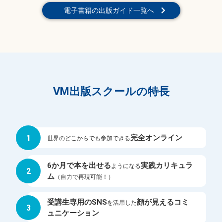
電子書籍の出版ガイド一覧へ
VM出版スクールの特長
1
完全オンライン
世界のどこからでも参加できる
6か月で本を出せる
実践カリキュラ
ようになる
2
ム
（自力で再現可能！）
受講生専用のSNS
顔が見えるコミ
を活用した
3
ュニケーション