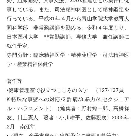
発、組織開発、人事支援、SDGs推進などの案件に従
事している。また、司法精神科医として精神鑑定を
行っている。平成31年４月から青山学院大学教育人
間科学部 非常勤講師を勤める。令和４年度より、
日本医科大学 非常勤講師、専修大学 兼任講師に
就任予定。
専門分野：臨床精神医学・精神薬理学・司法精神医
学・産業精神保健学
著作等
•健康管理室で役立つこころの医学 （127-137頁
K.特殊な事態への対応/2.詐病/3.暴力/4.セクシュア
ル・ハラスメント）（編集者：野村総一郎、高橋祥
友、川上憲人 著者：小川耕平、佐藤親次）2005年
2月 南江堂
•（現在，金子書房から出版予定の書籍を執筆中）