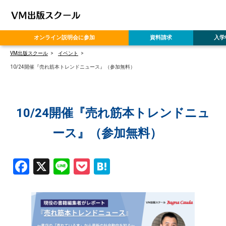
オンライン
説明会に参加
資料請求
入学
VM出版スクール
イベント
10/24開催『売れ筋本トレンドニュース』（参加無料）
10/24開催『売れ筋本トレンドニュ
ース』（参加無料）
Facebook
X
Line
Pocket
Hatena