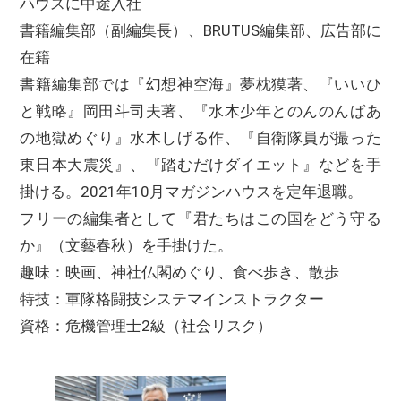
ハウスに中途入社
書籍編集部（副編集長）、BRUTUS編集部、広告部に
在籍
書籍編集部では『幻想神空海』夢枕獏著、『いいひ
と戦略』岡田斗司夫著、『水木少年とのんのんばあ
の地獄めぐり』水木しげる作、『自衛隊員が撮った
東日本大震災』、『踏むだけダイエット』などを手
掛ける。2021年10月マガジンハウスを定年退職。
フリーの編集者として『君たちはこの国をどう守る
か』（文藝春秋）を手掛けた。
趣味：映画、神社仏閣めぐり、食べ歩き、散歩
特技：軍隊格闘技システマインストラクター
資格：危機管理士2級（社会リスク）