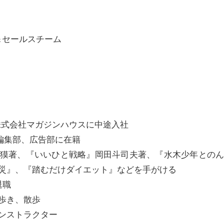
＆セールスチーム
株式会社マガジンハウスに中途入社
S編集部、広告部に在籍
獏著、『いいひと戦略』岡田斗司夫著、『水木少年との
災』、『踏むだけダイエット』などを手がける
退職
歩き、散歩
ンストラクター