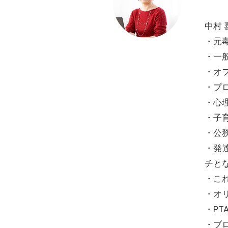
中村
・元
・一
・オ
・プ
・心
・子
・公
・発
チと
・こ
・オ
・P
・ブ