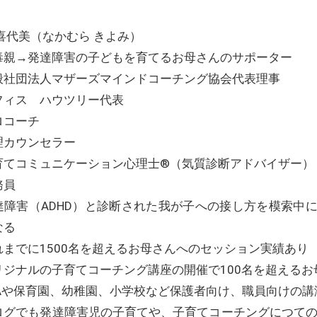
 喜代美（なかむら きよみ）
毒親→発達障害の子どもを育てるお母さんのサポーター
般社団法人マザーズマインドコーチング協会代表理事
フィス ハウツリー代表
ロコーチ
理カウンセラー
育てコミュニケーション心理士®（気質診断アドバイザー）
務員
達障害（ADHD）と診断された我が子への接し方を模索中
なる
れまでに1500名を超えるお母さんへのセッション実績あり
リジナルの子育てコーチング講座の開催で100名を超える
TAや保育園、幼稚園、小学校など保護者向け、職員向けの
ログでも発達障害児の子育てや、子育てコーチングにつての