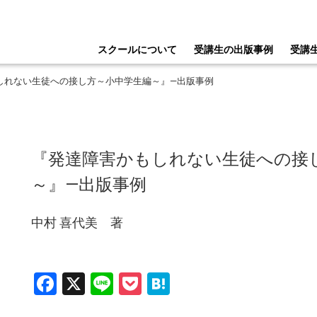
スクールについて
受講生の出版事例
受講
もしれない生徒への接し方～小中学生編～』―出版事例
『発達障害かもしれない生徒への接
～』―出版事例
中村 喜代美 著
Facebook
X
Line
Pocket
Hatena