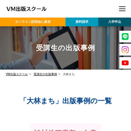
オンライン
説明会に参加
資料請求
入学申込
受講生の出版事例
VM出版スクール
受講生の出版事例
大林まち
「大林まち」出版事例の一覧