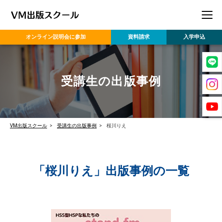
オンライン
説明会に参加
資料請求
入学申込
受講生の出版事例
VM出版スクール
受講生の出版事例
桜川りえ
「桜川りえ」出版事例の一覧