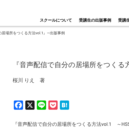
スクールについて
受講生の出版事例
受講
居場所をつくる方法vol.1』―出版事例
『音声配信で自分の居場所をつくる方法
桜川 りえ 著
Facebook
X
Line
Pocket
Hatena
『音声配信で自分の居場所をつくる方法vol.1 ～HSS型