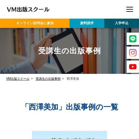
オンライン
説明会に参加
資料請求
入学申込
受講生の出版事例
VM出版スクール
受講生の出版事例
西澤美加
「西澤美加」出版事例の一覧