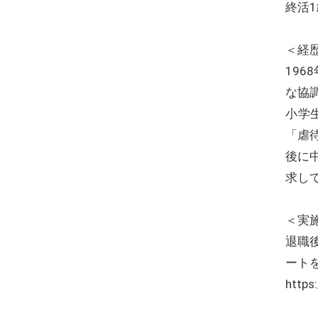
終活
＜経
19
な協
小学
「虐
後に
求し
＜実
退職
ート
https: