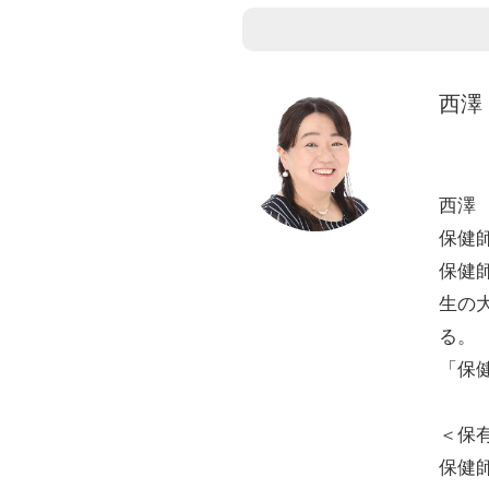
西澤
西澤
保健
保健
生の
る。
「保
＜保
保健