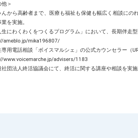
の他＞
ゃんから高齢者まで、医療も福祉も保健も幅広く相談にの
事業を実施。
人生にわくわくをつくるプログラム」において、長期伴走型
://ameblo.jp/mika196807/
性専用電話相談「ボイスマルシェ」の公式カウンセラー（UR
://www.voicemarche.jp/advisers/1183
般社団法人終活協議会にて、終活に関する講座や相談を実施