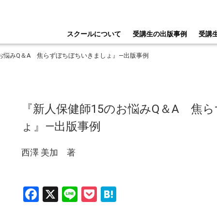
スクールについて
受講生の出版事例
受講
のお悩みQ＆A 焦らずぼちぼちいきましょ』―出版事例
『新人保健師15のお悩みQ＆A 焦
ょ』―出版事例
西澤 美加 著
Facebook
X
Line
Pocket
Hatena