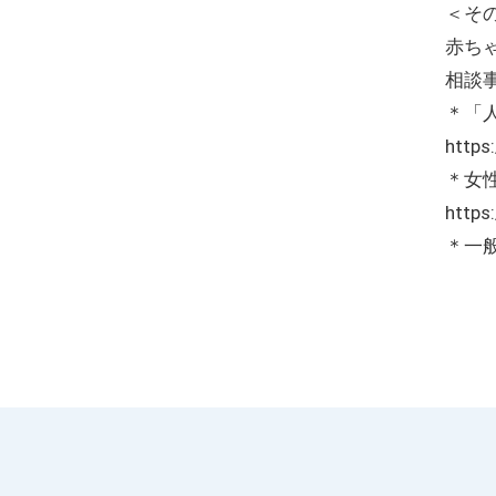
＜そ
赤ち
相談
＊「
https
＊女
https
＊一