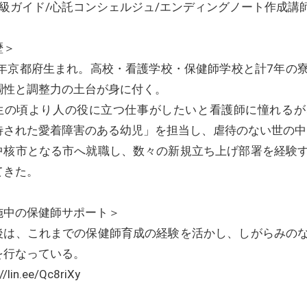
1級ガイド/心託コンシェルジュ/エンディングノート作成講
歴＞
68年京都府生まれ。高校・看護学校・保健師学校と計7年の
調性と調整力の土台が身に付く。
生の頃より人の役に立つ仕事がしたいと看護師に憧れるが
待された愛着障害のある幼児」を担当し、虐待のない世の中
中核市となる市へ就職し、数々の新規立ち上げ部署を経験
てきた。
施中の保健師サポート＞
後は、これまでの保健師育成の経験を活かし、しがらみの
を行なっている。
//lin.ee/Qc8riXy