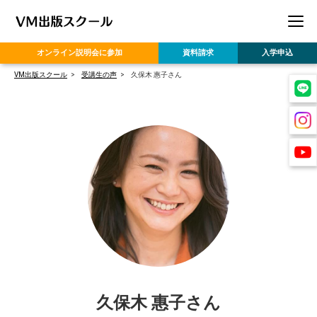
オンライン
説明会に参加
資料請求
入学申込
VM出版スクール
受講生の声
久保木 惠子さん
久保木 惠子さん