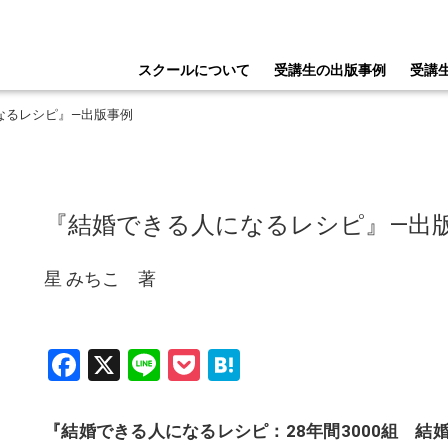
スクールについて
受講生の出版事例
受講
になるレシピ』―出版事例
『結婚できる人になるレシピ』―出
星 みちこ 著
Facebook
X
Line
Pocket
Hatena
『結婚できる人になるレシピ：28年間3000組 結