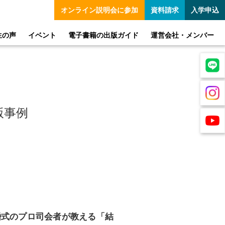
オンライン
説明会に参加
資料請求
入学申込
生の声
イベント
電子書籍の出版ガイド
運営会社・メンバー
版事例
婚式のプロ司会者が教える「結