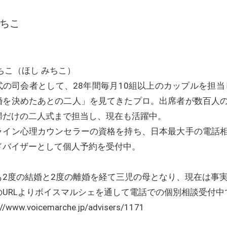
みちこ
ちこ（ほし みちこ）
式の司会者として、28年間毎月10組以上のカップルを担当
婚を決めたあとの二人」を見てきたプロ。出席者が数百人
婦だけの二人式まで担当し、現在も活躍中。
ライン心理カウンセラーの資格を持ち、日本最大手の電話
ドバイザーとして個人予約を受付中。
も2度の結婚と2度の離婚を経て三児の母となり、現在は事
のURLよりボイスマルシェを通して電話での個別相談受付中
://www.voicemarche.jp/advisers/1171