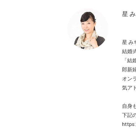
星 
星 み
結婚
「結
郎新
オン
気ア
自身
下記
https