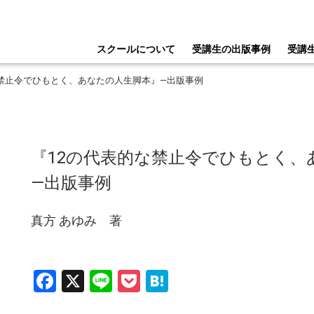
スクールについて
受講生の出版事例
受講
的な禁止令でひもとく、あなたの人生脚本』―出版事例
『12の代表的な禁止令でひもとく、
―出版事例
真方 あゆみ 著
Facebook
X
Line
Pocket
Hatena