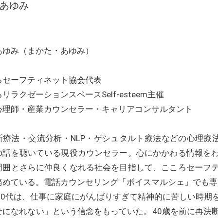
 あゆみ
あゆみ（まかた・あゆみ）
ろセーフティネット協会代表
リラクゼーションスペースSelf-esteem主催
心理師・産業カウンセラー・キャリアコンサルタント
断療法・交流分析・NLP・ゲシュタルト療法などの心理療法
の話を聴いている現役カウンセラー。心にかかわる情報を
周囲とさらに仲良くなれる社会を目指して、こころセーフ
務めている。電話カウンセリング「ボイスマルシェ」でも専
～30代は、仕事に家庭にがんばりすぎて精神的に苦しい時期
せになれない」という信念をもっていた。40歳を前に再決