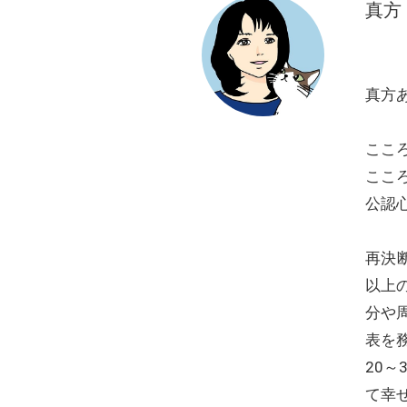
真方
真方
ここ
こころ
公認
再決
以上
分や
表を
20
て幸