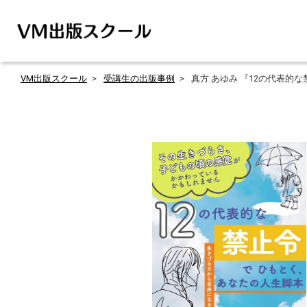
VM出版スクール
受講生の出版事例
真方 あゆみ 『12の代表