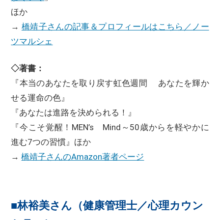
ほか
→
橋靖子さんの記事＆プロフィールはこちら／ノー
ツマルシェ
◇著書：
『本当のあなたを取り戻す虹色週間 あなたを輝か
せる運命の色』
『あなたは進路を決められる！』
『今こそ覚醒！MEN’s Mind～50歳からを軽やかに
進む7つの習慣』ほか
→
橋靖子さんのAmazon著者ページ
■林裕美さん（健康管理士／心理カウン