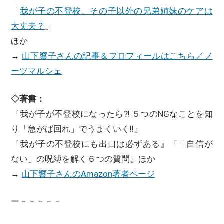
「
我が子の不登校、その子以外の兄弟姉妹のケアは
大丈夫？
」
ほか
→
山下響子さんの記事＆プロフィールはこちら／ノ
ーツマルシェ
◇著書：
『我が子が不登校になったら?! ５つのNGなことを知
り「急がば回れ」でうまくいく!!』
『我が子の不登校にも出口は必ずある』『「自信が
ない」の呪縛を解く６つの質問』ほか
→
山下響子さんのAmazon著者ページ
ー－－－－－