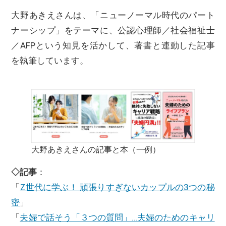
大野あきえさんは、「ニューノーマル時代のパート
ナーシップ」をテーマに、公認心理師／社会福祉士
／AFPという知見を活かして、著書と連動した記事
を執筆しています。
大野あきえさんの記事と本（一例）
◇記事
：
「
Z世代に学ぶ！ 頑張りすぎないカップルの3つの秘
密
」
「
夫婦で話そう「３つの質問」…夫婦のためのキャリ