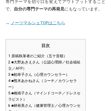
専門テーマを切り口を変えてアウトプットすること
で、
自分の専門テーマの再発見
にもなっています。
→
ノーツマルシェTOPはこちら
目次
1
原稿執筆者のご紹介（五十音順）
2
■大野あきえさん（公認心理師／社会福祉
士／AFP）
3
■柏幸子さん（心理カウンセラー）
4
■熊木あかねさん（コーチ／カウンセラ
ー）
5
■橋靖子さん（マインドコーチ／ドレスセ
ラピスト）
6
■林裕美さん（健康管理士／心理カウンセ