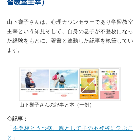
習教室主宰）
山下響子さんは、心理カウンセラーであり学習教室
主宰という知見そして、自身の息子が不登校になっ
た経験をもとに、著書と連動した記事を執筆してい
ます。
山下響子さんの記事と本（一例）
◇記事：
「
不登校とうつ病、親として子の不登校に学ぶこ
と
」