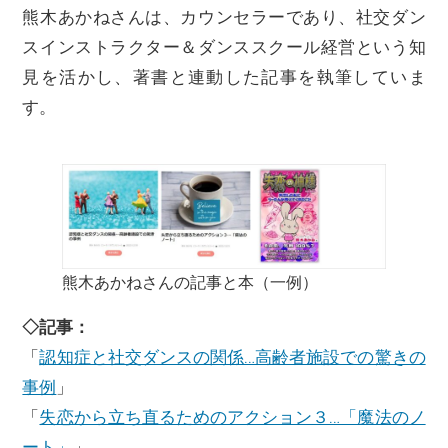
熊木あかねさんは、カウンセラーであり、社交ダン
スインストラクター＆ダンススクール経営という知
見を活かし、著書と連動した記事を執筆していま
す。
熊木あかねさんの記事と本（一例）
◇記事：
「
認知症と社交ダンスの関係…高齢者施設での驚きの
事例
」
「
失恋から立ち直るためのアクション３…「魔法のノ
ート」
」