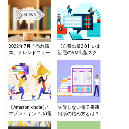
2022年7月「売れ筋
【自費出版2.0】いま
本」トレンドニュー
話題のVM出版スク
ス！ 紹介本リストま
ールは何がすごい？
とめ
【Amazon kindle(ア
失敗しない電子書籍
マゾン・キンドル)電
出版の始め方とは？
子書籍出版】で副業
【Amazon kindle (ア
する時代がきた！
マゾン・キンドル)電