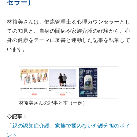
セラー）
林裕美さんは、健康管理士＆心理カウンセラーとし
ての知見と、自身の闘病や家族介護の経験から、心
身の健康をテーマに著書と連動した記事を執筆して
います。
林裕美さんの記事と本（一例）
◇記事：
「
親の認知症介護、家族で揉めない介護分担のポイ
ント
」