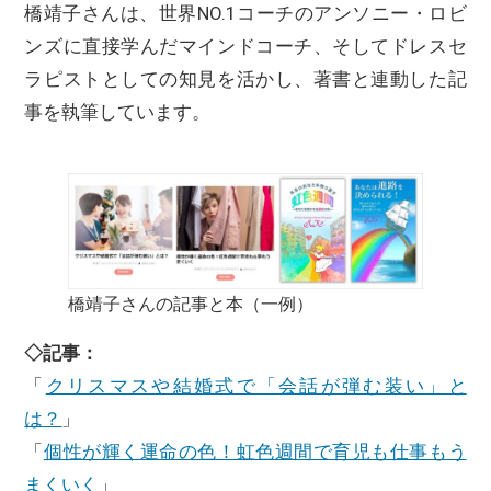
橋靖子さんは、世界NO.1コーチのアンソニー・ロビ
ンズに直接学んだマインドコーチ、そしてドレスセ
ラピストとしての知見を活かし、著書と連動した記
事を執筆しています。
橋靖子さんの記事と本（一例）
◇記事：
「
クリスマスや結婚式で「会話が弾む装い」と
は？
」
「
個性が輝く運命の色！虹色週間で育児も仕事もう
まくいく
」