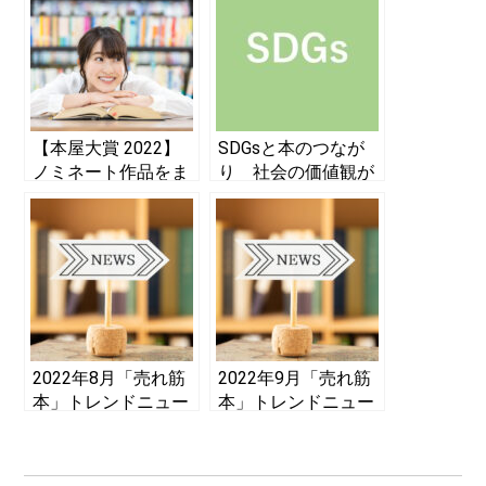
子書籍出版 編】
【本屋大賞 2022】
SDGsと本のつなが
ノミネート作品をま
り 社会の価値観が
とめて紹介！ 芥川
変化、作家・著者と
賞・直木賞との違い
して情報をアップデ
を元編集者に聞いた
ートしよう
2022年8月「売れ筋
2022年9月「売れ筋
本」トレンドニュー
本」トレンドニュー
ス！ 紹介本リストま
ス！ 紹介本リストま
とめ
とめ