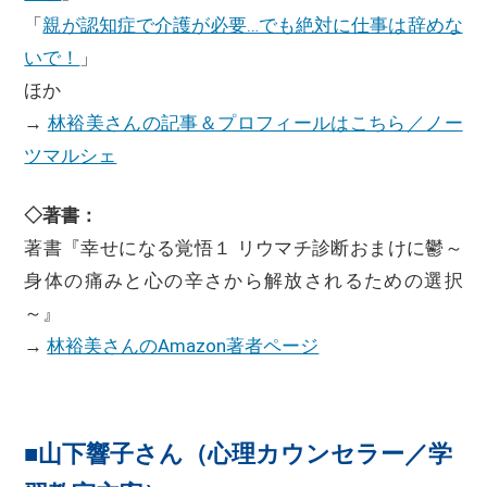
「
親が認知症で介護が必要…でも絶対に仕事は辞めな
いで！
」
ほか
→
林裕美さんの記事＆プロフィールはこちら／ノー
ツマルシェ
◇著書：
著書『幸せになる覚悟１ リウマチ診断おまけに鬱～
身体の痛みと心の辛さから解放されるための選択
～』
→
林裕美さんのAmazon著者ページ
■山下響子さん（心理カウンセラー／学