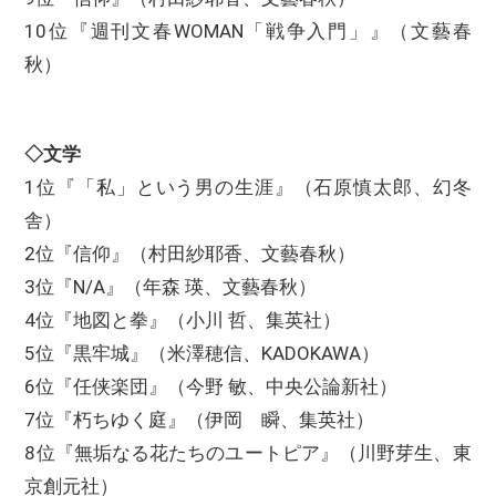
10位『週刊文春WOMAN「戦争入門」』（文藝春
秋）
◇文学
1位『「私」という男の生涯』（石原慎太郎、幻冬
舎）
2位『信仰』（村田紗耶香、文藝春秋）
3位『N/A』（年森 瑛、文藝春秋）
4位『地図と拳』（小川 哲、集英社）
5位『黒牢城』（米澤穂信、KADOKAWA）
6位『任侠楽団』（今野 敏、中央公論新社）
7位『朽ちゆく庭』（伊岡 瞬、集英社）
8位『無垢なる花たちのユートピア』（川野芽生、東
京創元社）