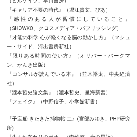
（ビルゲイツ、早川書房）
『キャリア不要の時代』（堀江貴文、ぴあ）
『感性のある人が習慣にしていること』
（SHOWKO、クロスメディア・パブリッシング）
『才能の科学 心が軽くなる脳の動かし方』（マシュ
ー・サイド、河出書房新社）
『限りある時間の使い方』（オリバー・バークマ
ン、かんき出版）
『コンサルが読んでいる本』（並木裕太、中央経済
社）
『瀧本哲史論文集』（瀧本哲史、星海新書）
『フェイク』（中野信子、小学館新書）
『子宝船 きたきた捕物帖 二』(宮部みゆき、PHP研究
所)
『生まれ変わりのポオ』（森絵都、金の星社）