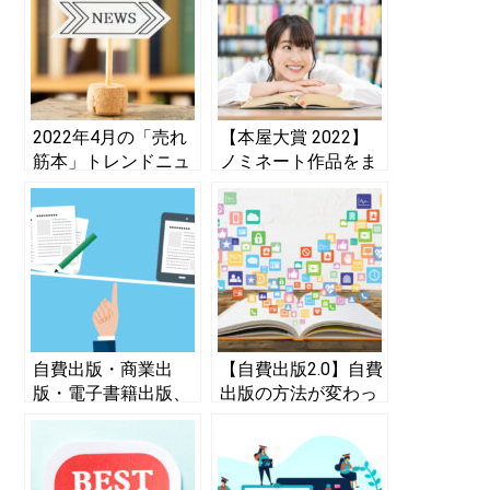
2022年4月の「売れ
【本屋大賞 2022】
筋本」トレンドニュ
ノミネート作品をま
ース！ 人気の本か
とめて紹介！ 芥川
ら社会動向を分析
賞・直木賞との違い
を元編集者に聞いた
自費出版・商業出
【自費出版2.0】自費
版・電子書籍出版、
出版の方法が変わっ
どの方法がよい？
た！ 2022年 最新事
VM出版スクールは
情
月額費用1.8万円から
でチャレンジしやす