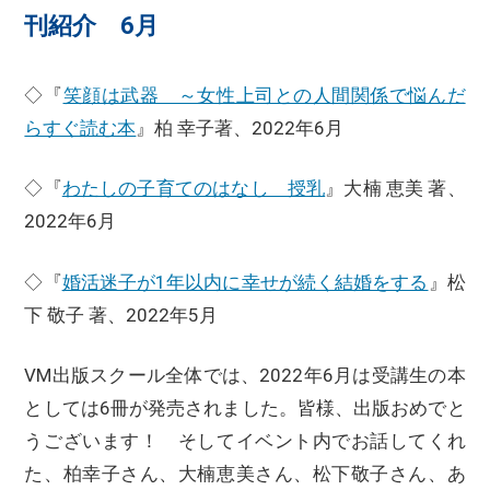
刊紹介 6月
◇『
笑顔は武器 ～女性上司との人間関係で悩んだ
らすぐ読む本
』柏 幸子著、2022年6月
◇『
わたしの子育てのはなし 授乳
』大楠 恵美 著、
2022年6月
◇『
婚活迷子が1年以内に幸せが続く結婚をする
』松
下 敬子 著、2022年5月
VM出版スクール全体では、2022年6月は受講生の本
としては6冊が発売されました。皆様、出版おめでと
うございます！ そしてイベント内でお話してくれ
た、柏幸子さん、大楠恵美さん、松下敬子さん、あ