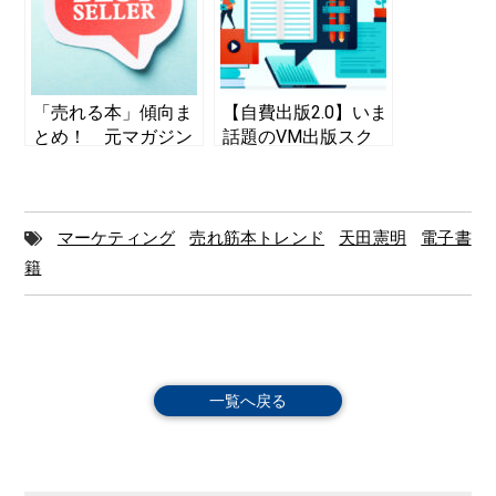
い
「売れる本」傾向ま
【自費出版2.0】いま
とめ！ 元マガジン
話題のVM出版スク
ハウス書籍部の副編
ールは何がすごい？
集長にベストセラー
の秘密を聞いた
マーケティング
売れ筋本トレンド
天田憲明
電子書
籍
一覧へ戻る