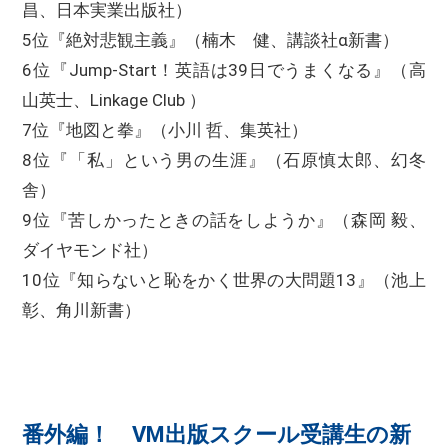
昌、日本実業出版社）
5位『絶対悲観主義』（楠木 健、講談社α新書）
6位『Jump-Start！英語は39日でうまくなる』（高
山英士、Linkage Club ）
7位『地図と拳』（小川 哲、集英社）
8位『「私」という男の生涯』（石原慎太郎、幻冬
舎）
9位『苦しかったときの話をしようか』（森岡 毅、
ダイヤモンド社）
10位『知らないと恥をかく世界の大問題13』（池上
彰、角川新書）
番外編！ VM出版スクール受講生の新