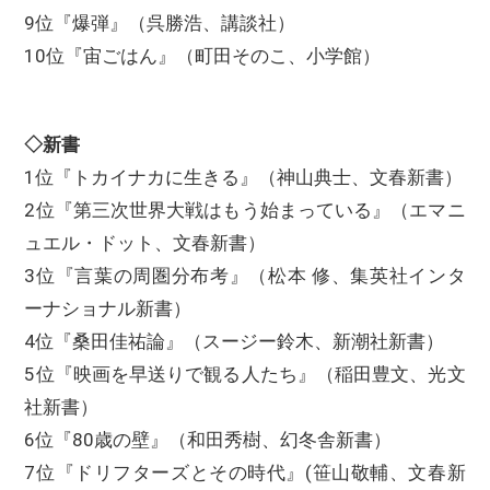
9位『爆弾』（呉勝浩、講談社）
10位『宙ごはん』（町田そのこ、小学館）
◇新書
1位『トカイナカに生きる』（神山典士、文春新書）
2位『第三次世界大戦はもう始まっている』（エマニ
ュエル・ドット、文春新書）
3位『言葉の周圏分布考』（松本 修、集英社インタ
ーナショナル新書）
4位『桑田佳祐論』（スージー鈴木、新潮社新書）
5位『映画を早送りで観る人たち』（稲田豊文、光文
社新書）
6位『80歳の壁』（和田秀樹、幻冬舎新書）
7位『ドリフターズとその時代』(笹山敬輔、文春新