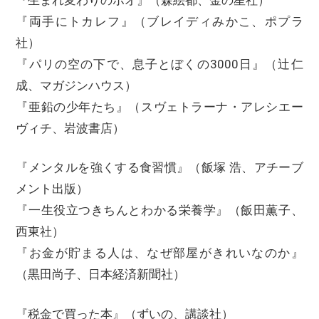
『両手にトカレフ』（ブレイディみかこ、ポプラ
社）
『パリの空の下で、息子とぼくの3000日』（辻仁
成、マガジンハウス）
『亜鉛の少年たち』（スヴェトラーナ・アレシエー
ヴィチ、岩波書店）
『メンタルを強くする食習慣』（飯塚 浩、アチーブ
メント出版）
『一生役立つきちんとわかる栄養学』（飯田薫子、
西東社）
『お金が貯まる人は、なぜ部屋がきれいなのか』
（黒田尚子、日本経済新聞社）
『税金で買った本』（ずいの、講談社）