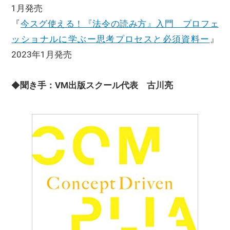
1月発売
『
今スグ使える！『法令の読み方』入門 プロフェ
ッショナルに学ぶー思考プロセスと必須資料ー
』
2023年1月発売
◆
聞き手：VM出版スクール代表 古川亮