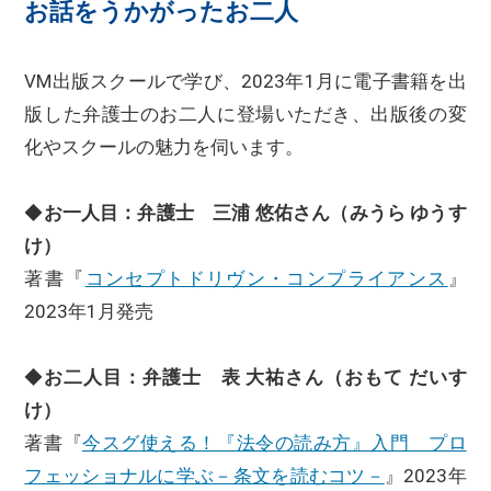
お話をうかがったお二人
VM出版スクールで学び、2023年1月に電子書籍を出
版した弁護士のお二人に登場いただき、出版後の変
化やスクールの魅力を伺います。
◆
お一人目：弁護士 三浦 悠佑さん（みうら ゆうす
け）
著書『
コンセプトドリヴン・コンプライアンス
』
2023年1月発売
◆
お二人目：弁護士 表 大祐さん（おもて だいす
け）
著書『
今スグ使える！『法令の読み方』入門 プロ
フェッショナルに学ぶ－条文を読むコツ－
』2023年