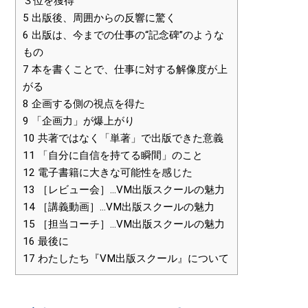
３位を獲得
5
出版後、周囲からの反響に驚く
6
出版は、今までの仕事の“記念碑”のような
もの
7
本を書くことで、仕事に対する解像度が上
がる
8
企画する側の視点を得た
9
「企画力」が爆上がり
10
共著ではなく「単著」で出版できた意義
11
「自分に自信を持てる瞬間」のこと
12
電子書籍に大きな可能性を感じた
13
［レビュー会］…VM出版スクールの魅力
14
［講義動画］…VM出版スクールの魅力
15
［担当コーチ］…VM出版スクールの魅力
16
最後に
17
わたしたち『VM出版スクール』について