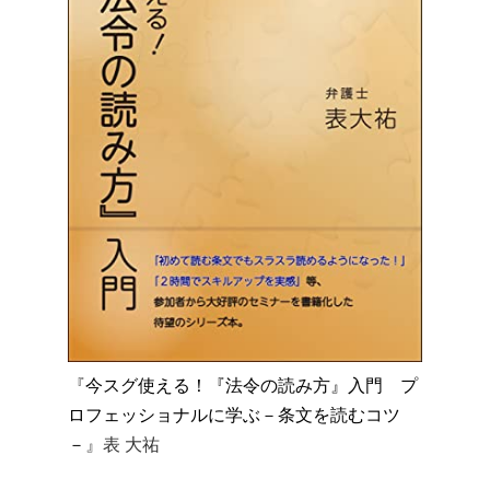
『
今スグ使える！『法令の読み方』入門 プ
ロフェッショナルに学ぶ－条文を読むコツ
－
』表 大祐