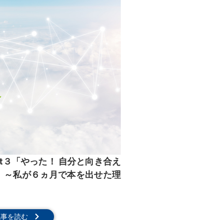
rt３「やった！ 自分と向き合え
）～私が６ヵ月で本を出せた理
記事を読む