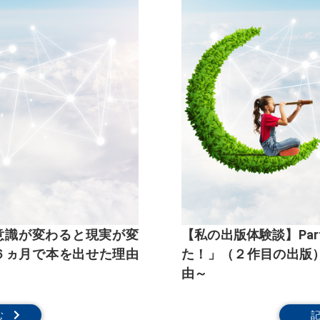
 意識が変わると現実が変
【私の出版体験談】Pa
６ヵ月で本を出せた理由
た！」（２作目の出版
由～
む